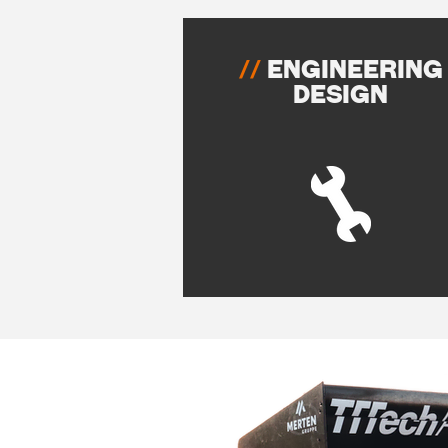
//
Engineering
Design