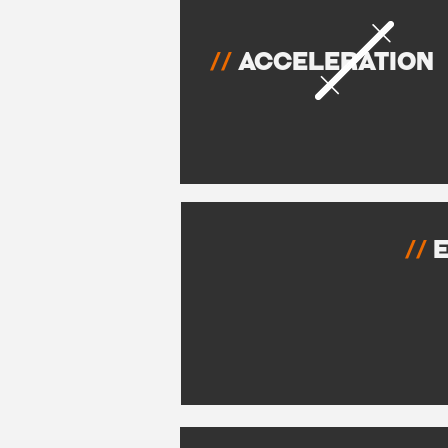
//
Acceleration
//