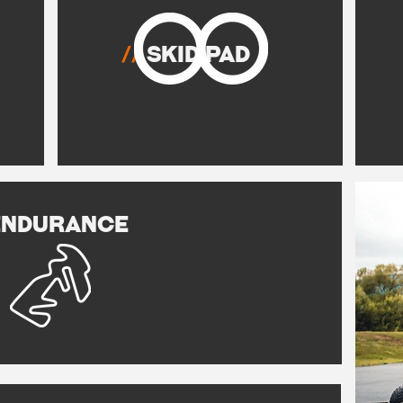
//
Skid Pad
Endurance