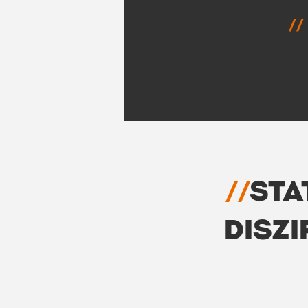
//
//
STA
DISZI