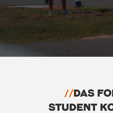
//
DAS F
STUDENT K