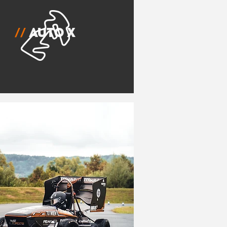
//
Auto X