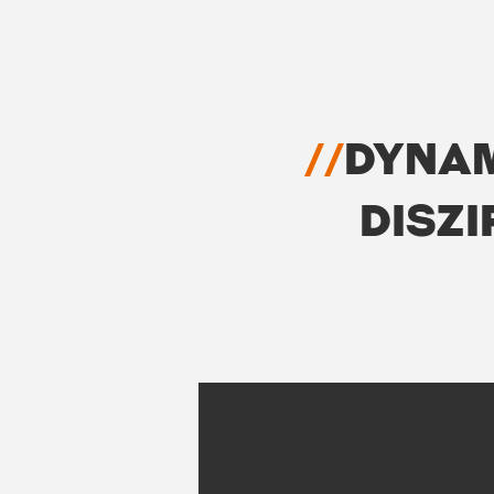
//
DYNA
DISZI