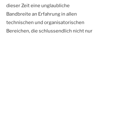
dieser Zeit eine unglaubliche
Bandbreite an Erfahrung in allen
technischen und organisatorischen
Bereichen, die schlussendlich nicht nur
mir sondern auch mehreren Kollegen
Türen im professionellen Motorsport
geöffnet hat.Was trotzdem die größte
Herausforderung nach der Tätigkeit bei
TU Wien Racing bleibt: Einen Job
finden, der nur annähernd so
abwechslungsreich, herausfordernd
und erfüllend ist, wie die freiwillige
Arbeit im Team."
Lisa Widmeyer
Team Captain 2021-23, COO 2021/22,
Head of HR 2020-23,
Eventmanagement 20/21