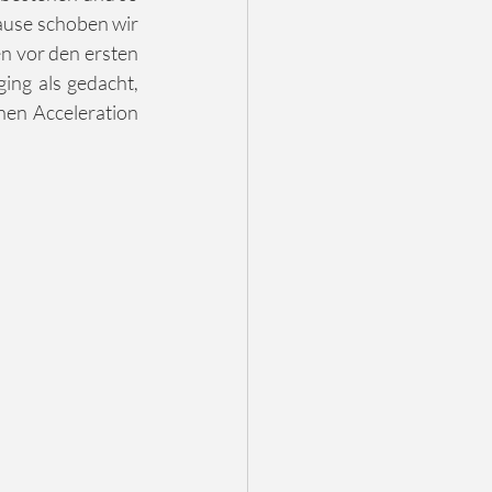
ause schoben wir 
n vor den ersten 
ing als gedacht, 
nen Acceleration 