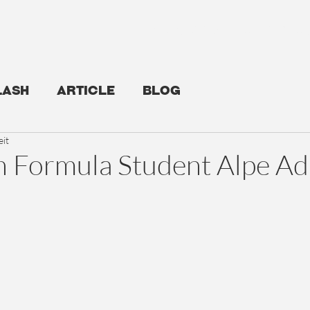
Newsroom
Support us
lash
Article
Blog
eit
 Formula Student Alpe Ad