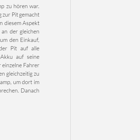
p zu hören war. 
 zur Pit gemacht 
in diesem Aspekt 
an der gleichen 
 um den Einkauf, 
 Pit auf alle 
Akku auf seine 
 einzelne Fahrer 
 gleichzeitig zu 
berühren. Nach einem vollen Tag versammelte sich das ganze Team wieder im Camp, um dort im 
prechen. Danach 