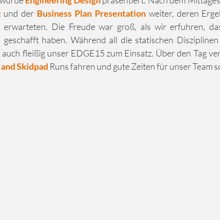
 wurde 
Engineering Design
 präsentiert. Nach dem Mittages
t
 und der 
Business Plan Presentation 
weiter, deren Ergeb
e
 geschafft haben. Während all die statischen Disziplinen
auch fleißig unser EDGE15 zum Einsatz. Über den Tag vert
 and Skidpad
 Runs fahren und gute Zeiten für unser Team s