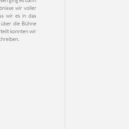
sen ging es dann 
nisse wir voller 
Spannung am Abend erwarteten. Die Freude war groß, als wir erfuhren, dass wir es in das 
 über die Bühne 
eilt konnten wir 
chreiben. 