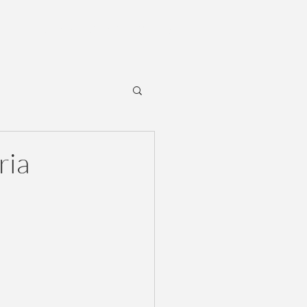
Über Uns
Join our Team
ria