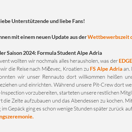
liebe Unterstützende und liebe Fans!
hnen mit einem neuen Update aus der 
Wettbewerbszeit 
der Saison 2024: Formula Student Alpe Adria
vent wollten wir nochmals alles herausholen, was der
 EDGE
wir die Reise nach Mičevec, Kroatien zu 
FS Alpe Adria
 an.
onnten wir unser Rennauto dort willkommen heißen und
ziehen und einrichten. Während unsere Pit-Crew dort weit
Inspection vorzubereiten, starteten unsere restlichen Mitgli
t die Zelte aufzubauen und das Abendessen zu kochen. Mit
im Gepäck ging es schon wenige Stunden später zurück auf
ungszeremonie.