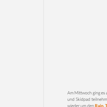
Am Mittwoch ging es a
und Skidpad teilnehm
wieder um den 
Rain, 