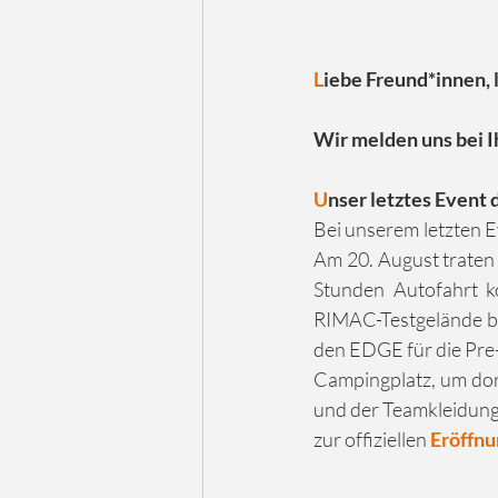
L
iebe Freund*innen, 
Wir melden uns bei I
U
nser letztes Event 
Bei unserem letzten E
Am 20. August traten 
Stunden Autofahrt k
RIMAC-Testgelände be
den EDGE für die Pre-
Campingplatz, um dor
und der Teamkleidung 
zur offiziellen 
Eröffn