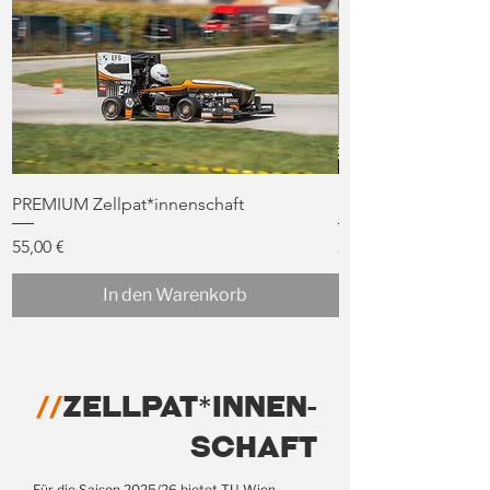
PREMIUM Zellpat*innenschaft
BASIC Zellpat*inne
Preis
Preis
55,00 €
25,00 €
In den Warenkorb
//
zellpat*innen-
schaft
Für die Saison 2025/26 bietet TU Wien