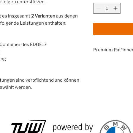
folg zu unterstützen.
bt es insgesamt
2 Varianten
aus denen
d folgende Leistungen enthalten:
Container des EDGE17
Premium Pat*inne
t
ung
PREMIUM:
✅ Alle Vorteile der B
➕ Personalisierte V
➕ TU Wien Racing Tr
tungen sind verpflichtend und können
➕ Dein Name noch gr
gewählt werden.
➕ Exklusive Hallenf