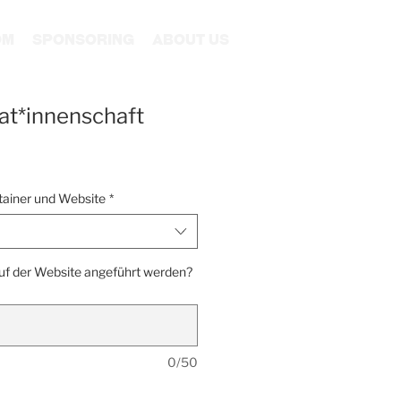
om
Sponsoring
About us
at*innenschaft
ainer und Website
*
uf der Website angeführt werden?
0/50