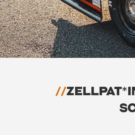
//
zellpat*i
s