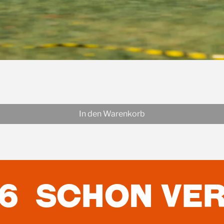
Schnellansicht
In den Warenkorb
276 SCHON VE