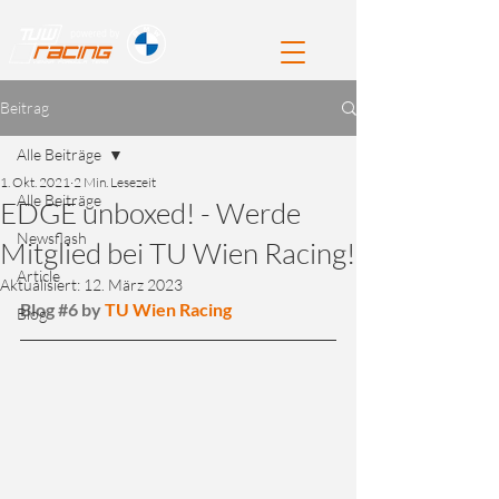
Beitrag
Alle Beiträge
1. Okt. 2021
2 Min. Lesezeit
Alle Beiträge
EDGE unboxed! - Werde
Newsflash
Mitglied bei TU Wien Racing!
Article
Aktualisiert:
12. März 2023
Blog 
#6
 by 
TU Wien Racing
Blog