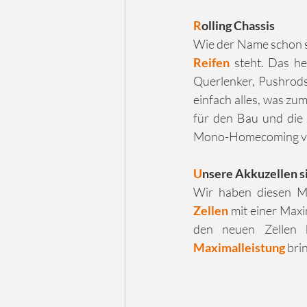
R
olling Chassis
Wie der Name schon sa
Reifen
 steht. Das h
Querlenker, Pushrods
einfach alles, was zu
für den Bau und die 
Mono-Homecoming ve
U
nsere Akkuzellen s
Wir haben diesen Mo
Zellen
 mit einer Max
Maximalleistung
 bri