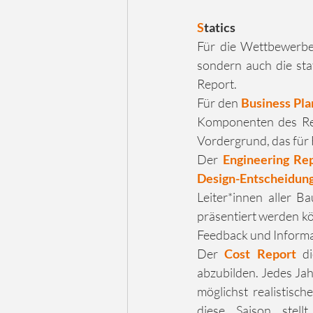
S
tatics
Für die Wettbewerbe
sondern auch die sta
Report.
Für den 
Business Pla
Komponenten des Re
Vordergrund, das für F
Der 
Engineering Re
Design-Entscheidun
Leiter*innen aller 
präsentiert werden kön
Feedback und Informati
Der 
Cost Report 
d
abzubilden. Jedes Jah
möglichst realistische
diese Saison stel