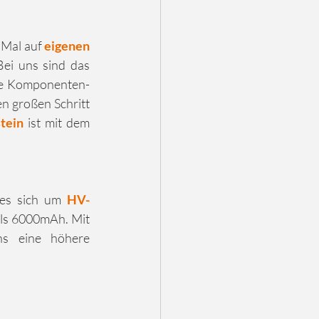
Mal auf 
eigenen 
ei uns sind das 
re Komponenten- 
n großen Schritt 
tein
 ist mit dem 
es sich um 
HV-
ls 6000mAh. Mit 
den neuen Zellen kommen wir auf eine Spannung von 600V, was uns eine höhere 