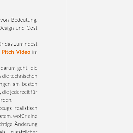
von Bedeutung, 
Design und Cost 
r das zumindest 
 
Pitch Video
 im 
 ist eine weitere Statics-Disziplin, in der es vor allem darum geht, die 
 die technischen 
ngen am besten 
die jederzeit für 
erden. 
ugs realistisch 
stem, wofür eine 
chtige Änderung 
ls zusätzlicher 