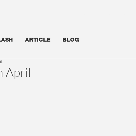
Newsroom
Support us
lash
Article
Blog
it
 April