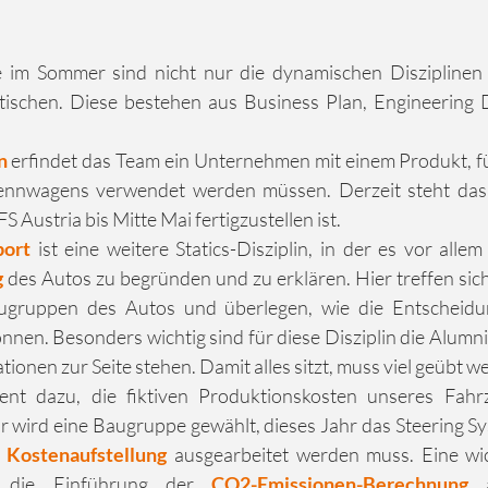
 im Sommer sind nicht nur die dynamischen Disziplinen 
tischen. Diese bestehen aus Business Plan, Engineering 
n
 erfindet das Team ein Unternehmen mit einem Produkt, fü
nnwagens verwendet werden müssen. Derzeit steht das
S Austria bis Mitte Mai fertigzustellen ist.
port
g
 des Autos zu begründen und zu erklären. Hier treffen sich
Baugruppen des Autos und überlegen, wie die Entscheidu
nen. Besonders wichtig sind für diese Disziplin die Alumni, 
onen zur Seite stehen. Damit alles sitzt, muss viel geübt w
ient dazu, die fiktiven Produktionskosten unseres Fahrze
r wird eine Baugruppe gewählt, dieses Jahr das Steering Sy
 
Kostenaufstellung
 ausgearbeitet werden muss. Eine wi
lt die Einführung der 
CO2-Emissionen-Berechnung
 a