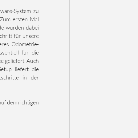
ware-System zu 
 Zum ersten Mal 
de wurden dabei 
hritt für unsere 
eres Odometrie-
entiell für die 
 geliefert. Auch 
tup liefert die 
chritte in der 
uf dem richtigen 