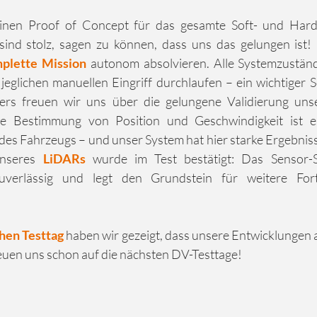
einen Proof of Concept für das gesamte Soft- und Hard
sind stolz, sagen zu können, dass uns das gelungen ist!
plette Mission
 autonom absolvieren. Alle Systemzustän
jeglichen manuellen Eingriff durchlaufen – ein wichtiger Sc
ers freuen wir uns über die gelungene Validierung uns
se Bestimmung von Position und Geschwindigkeit ist ess
s Fahrzeugs – und unser System hat hier starke Ergebnisse
unseres 
LiDARs 
wurde im Test bestätigt: Das Sensor-Se
verlässig und legt den Grundstein für weitere Forts
chen Testtag
 haben wir gezeigt, dass unsere Entwicklungen a
euen uns schon auf die nächsten DV-Testtage!