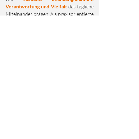
Verantwortung und Vielfalt
 das tägliche 
Miteinander prägen. Als praxisorientierte 
Partnerin arbeitet die FH Technikum 
Wien eng mit Industrie und Wirtschaft 
zusammen, unterstützt Start-ups und 
treibt die Weiterentwicklung der 
Fachhochschullandschaft aktiv voran.
Gemeinsam mit TU Wien Racing verfolgt 
die FH Technikum Wien das Ziel, 
theoretisches Wissen konsequent in die 
Praxis zu überführen und Studierenden 
die Möglichkeit zu bieten, an 
realen, 
anspruchsvollen technischen 
Projekten
 mitzuwirken. Die Kooperation 
stärkt den Austausch zwischen 
Fachhochschule und Universität und 
fördert damit eine interdisziplinäre 
Ausbildung 
zukünftiger 