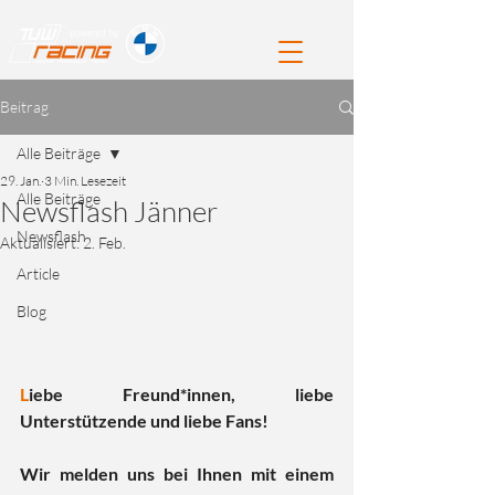
Beitrag
Alle Beiträge
29. Jan.
3 Min. Lesezeit
Alle Beiträge
Newsflash Jänner
Newsflash
Aktualisiert:
2. Feb.
Article
Blog
L
iebe Freund*innen, liebe 
Unterstützende und liebe Fans!
Wir melden uns bei Ihnen mit einem 