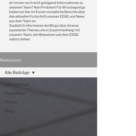
dir immer noch nicht genügend Informationen zu
unserem Team? Kein Problem! Für Wissbegierige
bieten wir hier im Forum monatliche Berichte über
den aktuellen Fortschritt unseres EDGE und News
aus dem Team an.
Zusätzlich informieren die Blogs über diverse
spannende Themen, die in Zusammenhang mit
unserem Team, den Bewerben und dem EDGE
selbst stehen.
Newsroom
Alle Beiträge
Alle Beiträge
Newsflash
Article
Blog