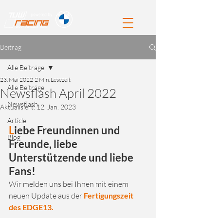
Beitrag
Alle Beiträge
23. Mai 2022
2 Min. Lesezeit
Alle Beiträge
Newsflash April 2022
Newsflash
Aktualisiert:
12. Jan. 2023
Article
L
iebe Freundinnen und 
Blog
Freunde, liebe 
Unterstützende und liebe 
Fans!
Wir melden uns bei Ihnen mit einem 
neuen Update aus der 
Fertigungszeit 
des EDGE13.